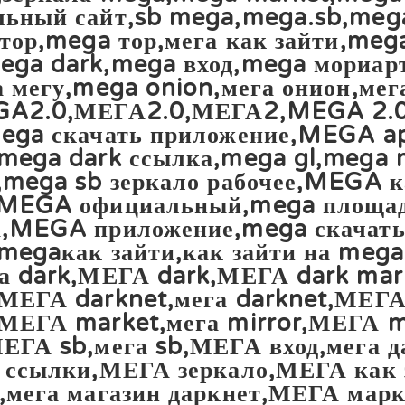
льный сайт,sb mega,mega.sb,meg
 тор,mega тор,мега как зайти,meg
ga dark,mega вход,mega мориарт
а мегу,mega onion,мега онион,мег
GA2.0,МЕГА2.0,МЕГА2,MEGA 2.
mega скачать приложение,MEGA 
mega dark ссылка,mega gl,mega 
,mega sb зеркало рабочее,MEGA к
,MEGA официальный,mega площа
а,MEGA приложение,mega скачат
megaкак зайти,как зайти на meg
а dark,МЕГА dark,МЕГА dark mark
МЕГА darknet,мега darknet,МЕГА l
МЕГА market,мега mirror,МЕГА m
ЕГА sb,мега sb,МЕГА вход,мега да
т ссылки,МЕГА зеркало,МЕГА как
,мега магазин даркнет,МЕГА марк