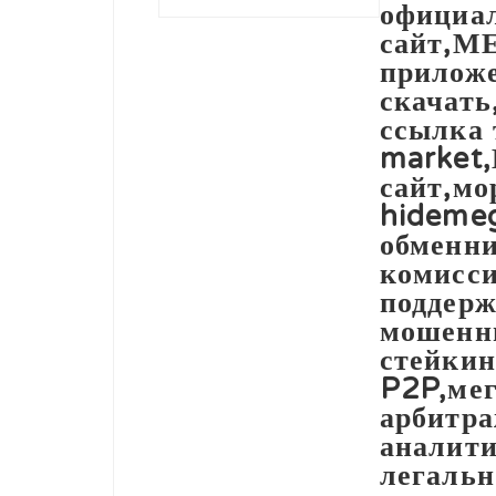
официа
сайт,МЕ
прилож
скачать
ссылка 
market
сайт,мо
hidemeg
обменни
комисси
поддерж
мошенн
стейки
P2P,мег
арбитра
аналити
легальн