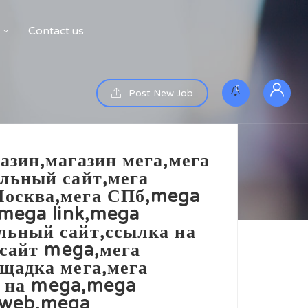
Contact us
0
Post New Job
азин,магазин мега,мега
льный сайт,мега
Москва,мега СПб,mega
,mega link,mega
льный сайт,ссылка на
,сайт mega,мега
щадка мега,мега
а на mega,mega
aweb,mega