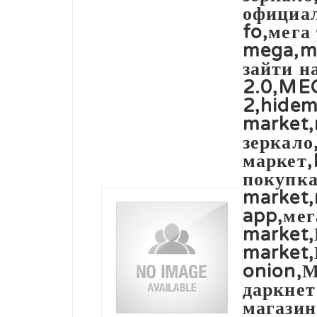
официа
fo,мега
mega,me
зайти н
2.0,ME
2,hide
market,
зеркало
маркет
покупк
market,
app,мег
market,
market,
onion,М
даркне
магазин