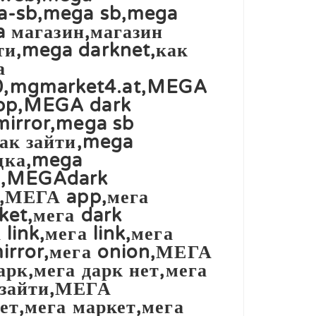
a-sb,mega sb,mega
a магазин,магазин
и,mega darknet,как
а
0,mgmarket4.at,MEGA
app,MEGA dark
mirror,mega sb
ак зайти,mega
дка,mega
ь,MEGAdark
a,МЕГА app,мега
et,мега dark
ink,мега link,мега
irror,мега onion,МЕГА
рк,мега дарк нет,мега
 зайти,МЕГА
ет,мега маркет,мега