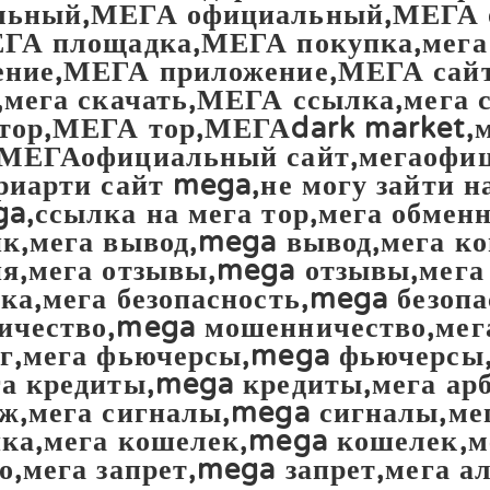
льный,МЕГА официальный,МЕГА 
ГА площадка,МЕГА покупка,мега
ение,МЕГА приложение,МЕГА сайт
,мега скачать,МЕГА ссылка,мега с
тор,МЕГА тор,МЕГАdark market,м
,МЕГАофициальный сайт,мегаофи
риарти сайт mega,не могу зайти н
a,ссылка на мега тор,мега обмен
к,мега вывод,mega вывод,мега к
я,мега отзывы,mega отзывы,мега
ка,мега безопасность,mega безопа
ичество,mega мошенничество,мег
нг,мега фьючерсы,mega фьючерсы
а кредиты,mega кредиты,мега ар
ж,мега сигналы,mega сигналы,ме
ка,мега кошелек,mega кошелек,м
о,мега запрет,mega запрет,мега 