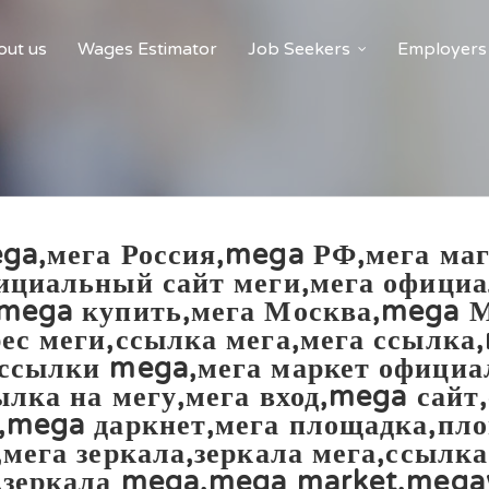
ut us
Wages Estimator
Job Seekers
Employers
ga,мега Россия,mega РФ,мега маг
ициальный сайт меги,мега официа
,mega купить,мега Москва,mega 
ес меги,ссылка мега,мега ссылка
ссылки mega,мега маркет официа
ылка на мегу,мега вход,mega сайт
,mega даркнет,мега площадка,пло
,мега зеркала,зеркала мега,ссылк
о,зеркала mega,mega market,meg