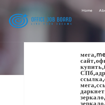
Home
Abo
мега,me
сайт,оф
купить
СПб,адр
ссылка,
мега,сс
даркнет
зеркало
зеркал