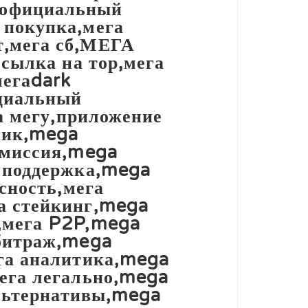
официальный
 покупка,мега
,мега сб,МЕГА
сылка на тор,мега
егаdark
циальный
а мегу,приложение
ник,mega
омиссия,mega
 поддержка,mega
сность,мега
а стейкинг,mega
,мега P2P,mega
битраж,mega
га аналитика,mega
ега легально,mega
альтернативы,mega