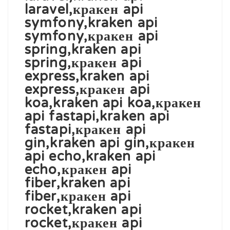
laravel,кракен api
symfony,kraken api
symfony,кракен api
spring,kraken api
spring,кракен api
express,kraken api
express,кракен api
koa,kraken api koa,кракен
api fastapi,kraken api
fastapi,кракен api
gin,kraken api gin,кракен
api echo,kraken api
echo,кракен api
fiber,kraken api
fiber,кракен api
rocket,kraken api
rocket,кракен api