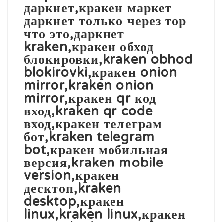
даркнет,кракен маркет
даркнет только через тор
что это,даркнет
kraken,кракен обход
блокировки,kraken obhod
blokirovki,кракен onion
mirror,kraken onion
mirror,кракен qr код
вход,kraken qr code
вход,кракен телеграм
бот,kraken telegram
bot,кракен мобильная
версия,kraken mobile
version,кракен
десктоп,kraken
desktop,кракен
linux,kraken linux,кракен