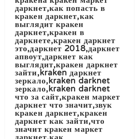
кракена кракен маркет
даркнет,как попасть в
кракен даркнет,как
выглядит кракен
даркнет,кракен в
даркнете,кракен даркнет
это,даркнет 2018,даркнет
апвоут,даркнет как
выглядит,кракен даркнет
зайти,kraken даркнет
зеркало,kraken darknet
зеркало,kraken darknet
что за сайт,кракен маркет
даркнет что значит,звук
кракен даркнет,кракен
даркнет как зайти,что
значит кракен маркет
даркнет,как