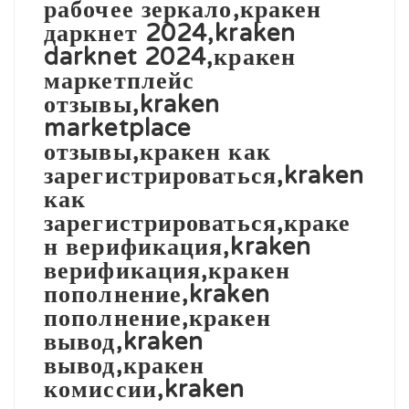
рабочее зеркало,кракен
даркнет 2024,kraken
darknet 2024,кракен
маркетплейс
отзывы,kraken
marketplace
отзывы,кракен как
зарегистрироваться,kraken
как
зарегистрироваться,краке
н верификация,kraken
верификация,кракен
пополнение,kraken
пополнение,кракен
вывод,kraken
вывод,кракен
комиссии,kraken