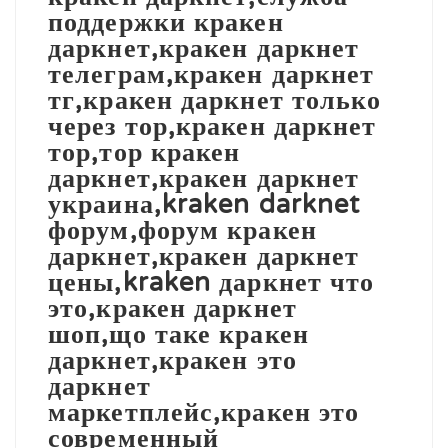
поддержки кракен
даркнет,кракен даркнет
телеграм,кракен даркнет
тг,кракен даркнет только
через тор,кракен даркнет
тор,тор кракен
даркнет,кракен даркнет
украина,kraken darknet
форум,форум кракен
даркнет,кракен даркнет
цены,kraken даркнет что
это,кракен даркнет
шоп,що таке кракен
даркнет,кракен это
даркнет
маркетплейс,кракен это
современный