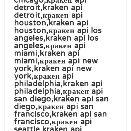
chicago,кракен api
detroit,kraken api
detroit,кракен api
houston,kraken api
houston,кракен api los
angeles,kraken api los
angeles,кракен api
miami,kraken api
miami,кракен api new
york,kraken api new
york,кракен api
philadelphia,kraken api
philadelphia,кракен api
san diego,kraken api san
diego,кракен api san
francisco,kraken api san
francisco,кракен api
seattle,kraken api