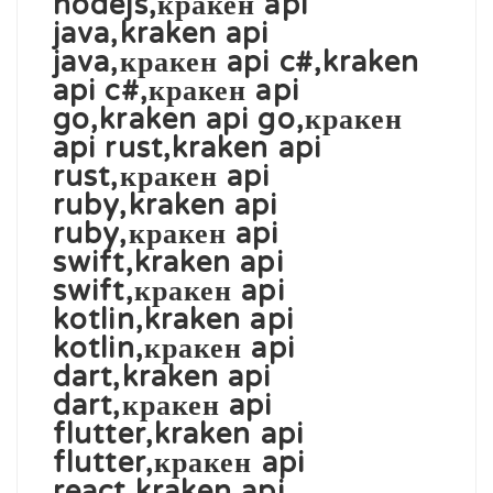
nodejs,кракен api
java,kraken api
java,кракен api c#,kraken
api c#,кракен api
go,kraken api go,кракен
api rust,kraken api
rust,кракен api
ruby,kraken api
ruby,кракен api
swift,kraken api
swift,кракен api
kotlin,kraken api
kotlin,кракен api
dart,kraken api
dart,кракен api
flutter,kraken api
flutter,кракен api
react,kraken api