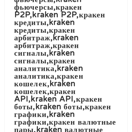
фьючерсы,кракен
P2P,kraken P2P,кракен
кредиты,kraken
кредиты,кракен
арбитраж,kraken
арбитраж,кракен
сигналы,kraken
сигналы,кракен
аналитика,kraken
аналитика,кракен
кошелек,kraken
кошелек,кракен
API,kraken API,кракен
боты,kraken боты,кракен
графики,kraken
графики,кракен валютные
пары,kraken валютные