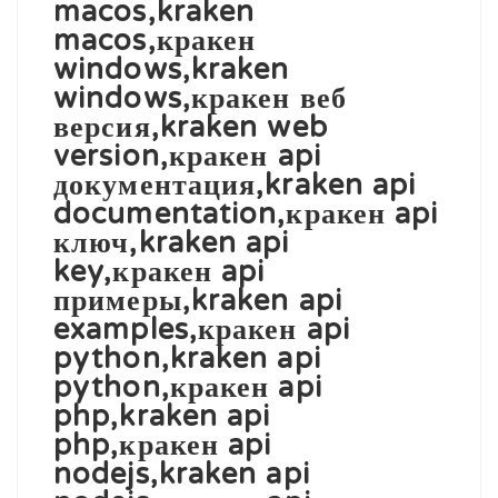
macos,kraken
macos,кракен
windows,kraken
windows,кракен веб
версия,kraken web
version,кракен api
документация,kraken api
documentation,кракен api
ключ,kraken api
key,кракен api
примеры,kraken api
examples,кракен api
python,kraken api
python,кракен api
php,kraken api
php,кракен api
nodejs,kraken api