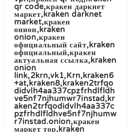
qr code,кракен даркнет
маркет,kraken darknet
market,кракен
онион,kraken
onion,кракен
официальный сайт,kraken
официальный,кракен
актуальная ссылка,kraken
onion
link,2krn,vk1,Krn,kraken6
+at,kraken8,kraken2trfqo
didvlh4aa337cpzfrhdlfldh
ve5nf7njhumwr7instad,kr
aken2trfqodidvlh4aa337c
pzfrhdlfldhve5nf7njhumw
r7instad.onion,кракен
маркет тор,kraken