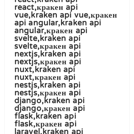
react,кракен api
vue,kraken api vue,кракен
api angular,kraken api
angular,кракен api
svelte,kraken api
svelte,кракен api
nextjs,kraken api
nextjs,кракен api
nuxt,kraken api
nuxt,кракен api
nestjs,kraken api
nestjs,кракен api
django,kraken api
django,кракен api
flask,kraken api
flask,кракен api
laravel,kraken api