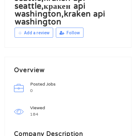
seattle,кракен api
washington,kraken api
washington
Add a review
Follow
Overview
Posted Jobs
0
Viewed
184
Company Description