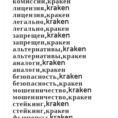
комиссии,кракен
лицензия,kraken
лицензия,кракен
легально,kraken
легально,кракен
запрещен,kraken
запрещен,кракен
альтернативы,kraken
альтернативы,кракен
аналоги,kraken
аналоги,кракен
безопасность,kraken
безопасность,кракен
мошенничество,kraken
мошенничество,кракен
стейкинг,kraken
стейкинг,кракен
фьючерсы,kraken