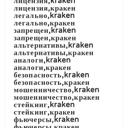
лицензия,kraken
лицензия,кракен
легально,kraken
легально,кракен
запрещен,kraken
запрещен,кракен
альтернативы,kraken
альтернативы,кракен
аналоги,kraken
аналоги,кракен
безопасность,kraken
безопасность,кракен
мошенничество,kraken
мошенничество,кракен
стейкинг,kraken
стейкинг,кракен
фьючерсы,kraken
фьючерсы,кракен