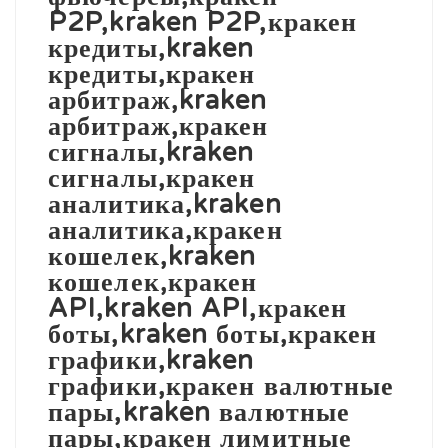
P2P,kraken P2P,кракен
кредиты,kraken
кредиты,кракен
арбитраж,kraken
арбитраж,кракен
сигналы,kraken
сигналы,кракен
аналитика,kraken
аналитика,кракен
кошелек,kraken
кошелек,кракен
API,kraken API,кракен
боты,kraken боты,кракен
графики,kraken
графики,кракен валютные
пары,kraken валютные
пары,кракен лимитные