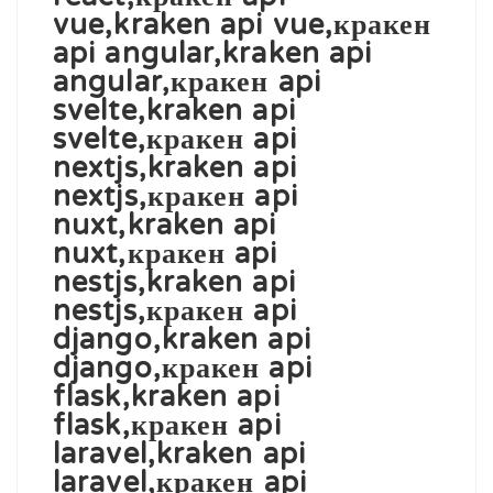
vue,kraken api vue,кракен
api angular,kraken api
angular,кракен api
svelte,kraken api
svelte,кракен api
nextjs,kraken api
nextjs,кракен api
nuxt,kraken api
nuxt,кракен api
nestjs,kraken api
nestjs,кракен api
django,kraken api
django,кракен api
flask,kraken api
flask,кракен api
laravel,kraken api
laravel,кракен api