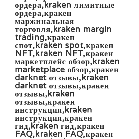
ордера,kraken лимитные
ордера,кракен
маржинальная
торговля,kraken margin
trading,кракен
спот,kraken spot,кракен
NFT,kraken NFT,кракен
маркетплейс обзор,kraken
marketplace обзор,кракен
darknet отзывы,kraken
darknet отзывы,кракен
отзывы,kraken
отзывы,кракен
инструкция,kraken
инструкция,кракен
гид,kraken гид,кракен
FAQ,kraken FAQ,кракен