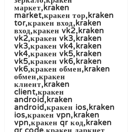
зеркало,кракен
маркет,kraken
market,кракен тор,kraken
tor,кракен вход,kraken
вход,кракен vk2,kraken
vk2,кракен vk3,kraken
vk3,кракен vk4,kraken
vk4,кракен vk5,kraken
vk5,кракен vk6,kraken
vk6,кракен обмен,kraken
обмен,кракен
клиент,kraken
client,кракен
android,kraken
android,кракен ios,kraken
ios,кракен vpn,kraken
vpn,кракен qr код,kraken
qr code,кракен даркнет