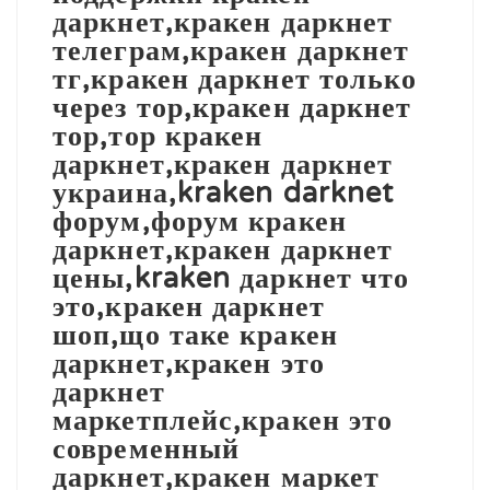
даркнет,кракен даркнет
телеграм,кракен даркнет
тг,кракен даркнет только
через тор,кракен даркнет
тор,тор кракен
даркнет,кракен даркнет
украина,kraken darknet
форум,форум кракен
даркнет,кракен даркнет
цены,kraken даркнет что
это,кракен даркнет
шоп,що таке кракен
даркнет,кракен это
даркнет
маркетплейс,кракен это
современный
даркнет,кракен маркет