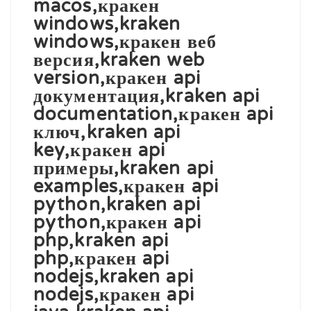
macos,кракен
windows,kraken
windows,кракен веб
версия,kraken web
version,кракен api
документация,kraken api
documentation,кракен api
ключ,kraken api
key,кракен api
примеры,kraken api
examples,кракен api
python,kraken api
python,кракен api
php,kraken api
php,кракен api
nodejs,kraken api
nodejs,кракен api