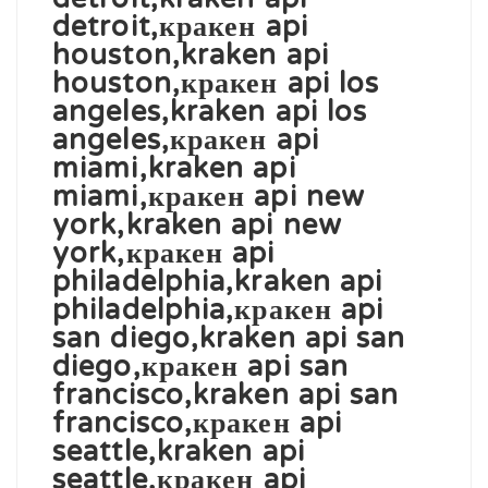
detroit,кракен api
houston,kraken api
houston,кракен api los
angeles,kraken api los
angeles,кракен api
miami,kraken api
miami,кракен api new
york,kraken api new
york,кракен api
philadelphia,kraken api
philadelphia,кракен api
san diego,kraken api san
diego,кракен api san
francisco,kraken api san
francisco,кракен api
seattle,kraken api
seattle,кракен api