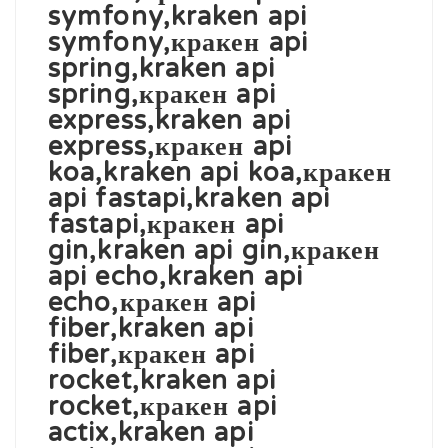
symfony,kraken api
symfony,кракен api
spring,kraken api
spring,кракен api
express,kraken api
express,кракен api
koa,kraken api koa,кракен
api fastapi,kraken api
fastapi,кракен api
gin,kraken api gin,кракен
api echo,kraken api
echo,кракен api
fiber,kraken api
fiber,кракен api
rocket,kraken api
rocket,кракен api
actix,kraken api