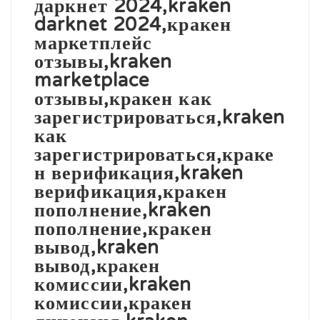
даркнет 2024,kraken
darknet 2024,кракен
маркетплейс
отзывы,kraken
marketplace
отзывы,кракен как
зарегистрироваться,kraken
как
зарегистрироваться,краке
н верификация,kraken
верификация,кракен
пополнение,kraken
пополнение,кракен
вывод,kraken
вывод,кракен
комиссии,kraken
комиссии,кракен