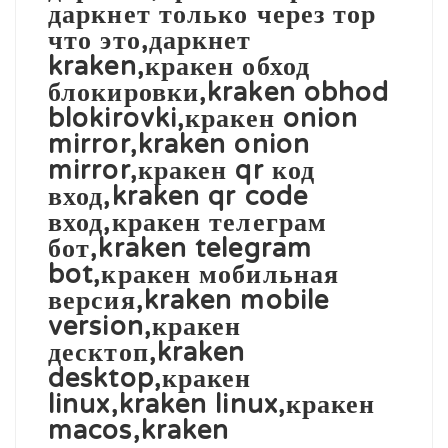
даркнет только через тор
что это,даркнет
kraken,кракен обход
блокировки,kraken obhod
blokirovki,кракен onion
mirror,kraken onion
mirror,кракен qr код
вход,kraken qr code
вход,кракен телеграм
бот,kraken telegram
bot,кракен мобильная
версия,kraken mobile
version,кракен
десктоп,kraken
desktop,кракен
linux,kraken linux,кракен
macos,kraken